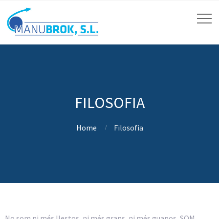
FILOSOFIA
Home
Filosofia
No som ni més llestos, ni més grans, ni més guapos, SOM