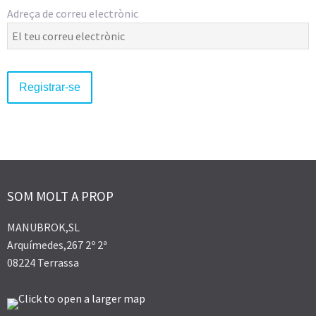
Adreça de correu electrònic
SOM MOLT A PROP
MANUBROK,SL
Arquímedes,267 2º 2ª
08224 Terrassa